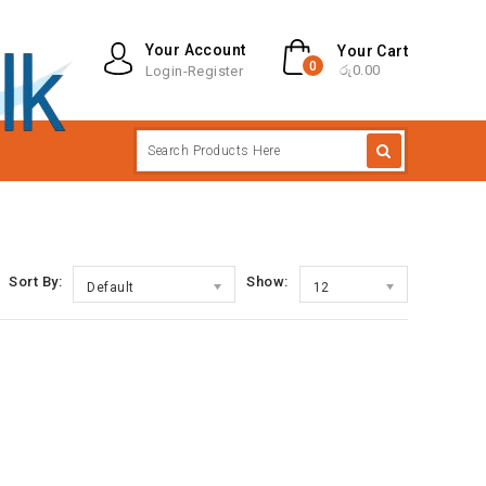
Your Account
Your Cart
0
රු0.00
Login-Register
Sort By:
Show:
Default
12