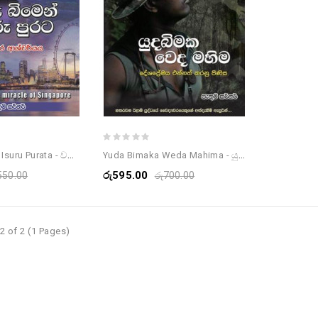
Waguru Bimen Isuru Purata - වගුරු බිමෙන් ඉසුරු පුරට
Yuda Bimaka Weda Mahima - යුධ බිමක වෙද මහිම
රු595.00
550.00
රු700.00
2 of 2 (1 Pages)