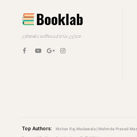
උත්කෘෂ්ට සාහිත්‍යයේ නව්‍ය උල්පත
Top Authors:
Mohan Raj Madawala |
Mahinda Prasad Ma