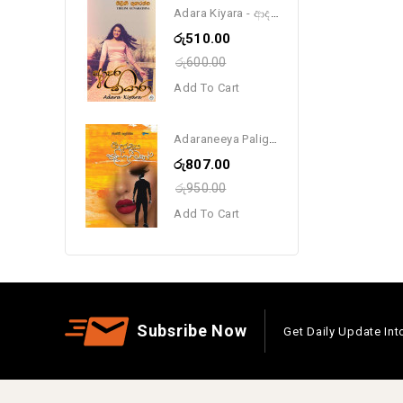
Adara Kiyara - ආදර කියාරා
රු510.00
රු600.00
Add To Cart
Adaraneeya Paliganeemak - ආදරණීය පළිගැනීමක්
රු807.00
රු950.00
Add To Cart
Subsribe Now
Get Daily Update Int