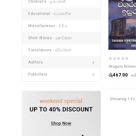
Children's - ළමා කෘති
Educational - අධ්‍යාපනික
Miscellaneous - විවිධ
Short Stories - කෙටිකතා
Translations - පරිවර්තන
Authors
රු467.00
Publishers
රු
Showing 1 to 