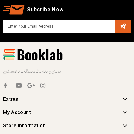
Subsribe Now
උත්කෘෂ්ට සාහිත්‍යයේ නව්‍ය උල්පත
Extras
My Account
Store Information