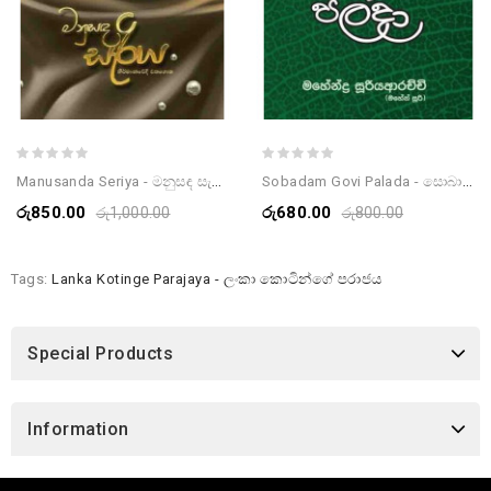
Manusanda Seriya - මනුසඳ සැරිය
Sobadam Govi Palada - සොබාදම් ගොවි පලදා
රු850.00
රු680.00
රු1,000.00
රු800.00
Tags:
Lanka Kotinge Parajaya - ලංකා කොටින්ගේ පරාජය
Special Products
Information