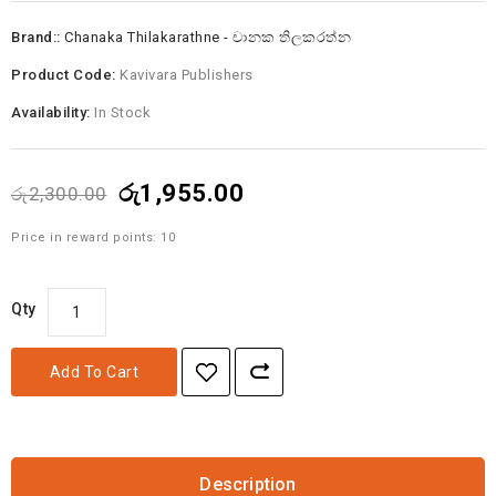
Brand::
Chanaka Thilakarathne - චානක තිලකරත්න
Product Code:
Kavivara Publishers
Availability:
In Stock
රු1,955.00
රු2,300.00
Price in reward points: 10
Qty
Add To Cart
Description