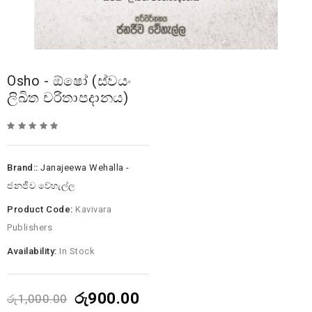
Osho - ඕෂෝ (ස්වයං
ලිඛිත චරිතාපදානය)
Brand::
Janajeewa Wehalla -
ජනජීව වේහැල්ල
Product Code:
Kavivara
Publishers
Availability:
In Stock
රු900.00
රු1,000.00